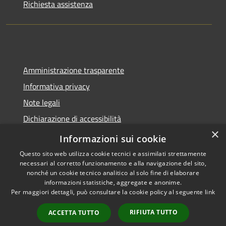
Richiesta assistenza
Amministrazione trasparente
Informativa privacy
Note legali
Dichiarazione di accessibilità
×
Sito web precedente
Informazioni sui cookie
Questo sito web utilizza cookie tecnici e assimilati strettamente
necessari al corretto funzionamento e alla navigazione del sito,
nonché un cookie tecnico analitico al solo fine di elaborare
informazioni statistiche, aggregate e anonime.
RSS
Copyright © 2026 • Comune di
Per maggiori dettagli, può consultare la cookie policy al seguente
link
Accessibilità
Calatabiano • Powered by
Privacy
Municipium
Accesso
•
RIFIUTA TUTTO
ACCETTA TUTTO
Cookie
redazione