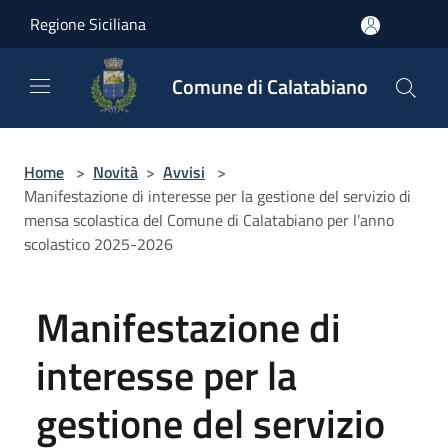
Salta al contenuto principale
Regione Siciliana
Comune di Calatabiano
Home
>
Novità
>
Avvisi
>
Manifestazione di interesse per la gestione del servizio di
mensa scolastica del Comune di Calatabiano per l’anno
scolastico 2025-2026
Manifestazione di
interesse per la
gestione del servizio