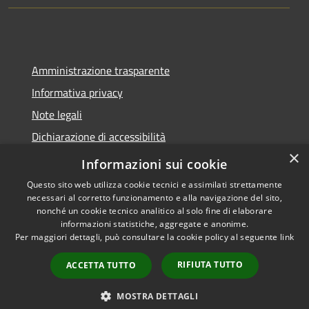
Amministrazione trasparente
Informativa privacy
Note legali
Dichiarazione di accessibilità
×
Sito web precedente
Informazioni sui cookie
Questo sito web utilizza cookie tecnici e assimilati strettamente
necessari al corretto funzionamento e alla navigazione del sito,
nonché un cookie tecnico analitico al solo fine di elaborare
informazioni statistiche, aggregate e anonime.
RSS
Copyright © 2026 • Comune di
Per maggiori dettagli, può consultare la cookie policy al seguente
link
Accessibilità
Calatabiano • Powered by
Privacy
Municipium
Accesso
•
RIFIUTA TUTTO
ACCETTA TUTTO
Cookie
redazione
Mappa del sito
MOSTRA DETTAGLI