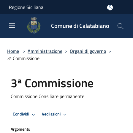
Salta al contenuto principale
Regione Siciliana
Comune di Calatabiano
Home
>
Amministrazione
>
Organi di governo
>
3ª Commissione
3ª Commissione
Commissione Consiliare permanente
Condividi
Vedi azioni
Argomenti: