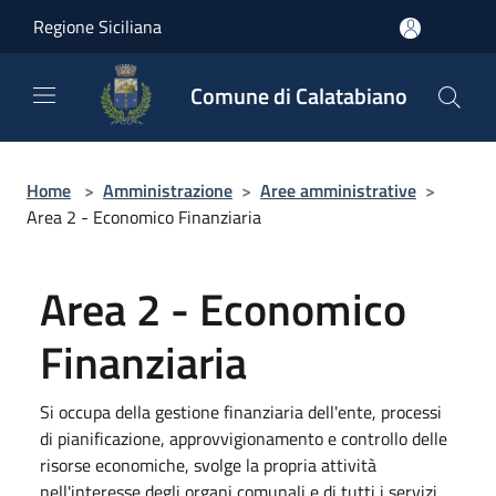
Salta al contenuto principale
Regione Siciliana
Comune di Calatabiano
Home
>
Amministrazione
>
Aree amministrative
>
Area 2 - Economico Finanziaria
Area 2 - Economico
Finanziaria
Si occupa della gestione finanziaria dell'ente, processi
di pianificazione, approvvigionamento e controllo delle
risorse economiche, svolge la propria attività
nell'interesse degli organi comunali e di tutti i servizi