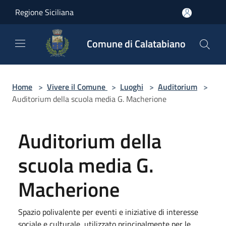
Salta al contenuto principale
Regione Siciliana
Comune di Calatabiano
Home
>
Vivere il Comune
>
Luoghi
>
Auditorium
>
Auditorium della scuola media G. Macherione
Auditorium della
scuola media G.
Macherione
Spazio polivalente per eventi e iniziative di interesse
sociale e culturale, utilizzato principalmente per le