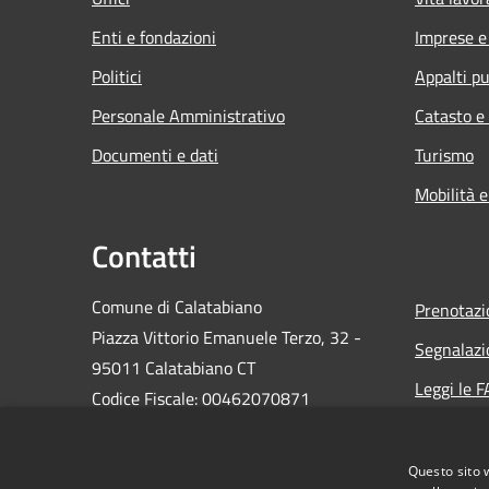
Enti e fondazioni
Imprese 
Politici
Appalti pu
Personale Amministrativo
Catasto e
Documenti e dati
Turismo
Mobilità e
Contatti
Comune di Calatabiano
Prenotaz
Piazza Vittorio Emanuele Terzo, 32 -
Segnalazi
95011 Calatabiano CT
Leggi le 
Codice Fiscale: 00462070871
Richiesta
PEC:
protocollo@pec.comune.calatabiano.ct.it
Questo sito 