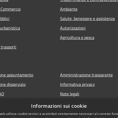
e Commercio
Ambiente
bblici
Salute, benessere e assistenza
 urbanistica
Autorizzazioni
Agricoltura e pesca
 trasporti
ione appuntamento
Amministrazione trasparente
one disservizio
Informativa privacy
FAQ
Note legali
 assistenza
Dichiarazione di accessibilità
Informazioni sui cookie
Sito web precedente
web utilizza cookie tecnici e assimilati strettamente necessari al corretto fu