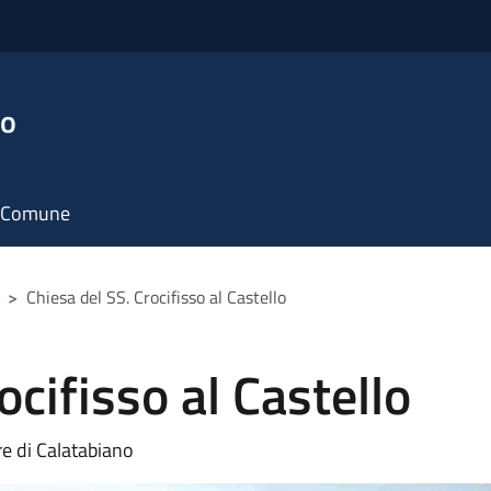
no
il Comune
>
Chiesa del SS. Crocifisso al Castello
ocifisso al Castello
re di Calatabiano