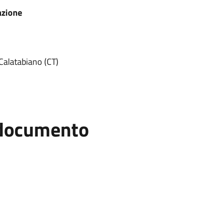
azione
Calatabiano (CT)
l documento