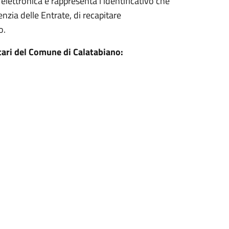
 elettronica e rappresenta l'identificativo che
nzia delle Entrate, di recapitare
o.
atari del Comune di Calatabiano: