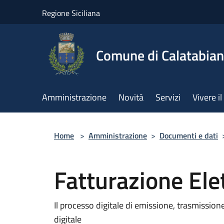
Salta al contenuto principale
Regione Siciliana
Comune di Calatabia
Amministrazione
Novità
Servizi
Vivere 
Home
>
Amministrazione
>
Documenti e dati
Fatturazione Ele
Il processo digitale di emissione, trasmission
digitale