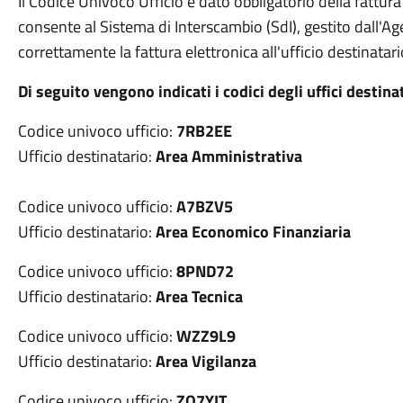
Il Codice Univoco Ufficio è dato obbligatorio della fattura
consente al Sistema di Interscambio (SdI), gestito dall'Age
correttamente la fattura elettronica all'ufficio destinatari
Di seguito vengono indicati i codici degli uffici destin
Codice univoco ufficio:
7RB2EE
Ufficio destinatario:
Area Amministrativa
Codice univoco ufficio:
A7BZV5
Ufficio destinatario:
Area Economico Finanziaria
Codice univoco ufficio:
8PND72
Ufficio destinatario:
Area Tecnica
Codice univoco ufficio:
WZZ9L9
Ufficio destinatario:
Area Vigilanza
Codice univoco ufficio:
ZO7YIT