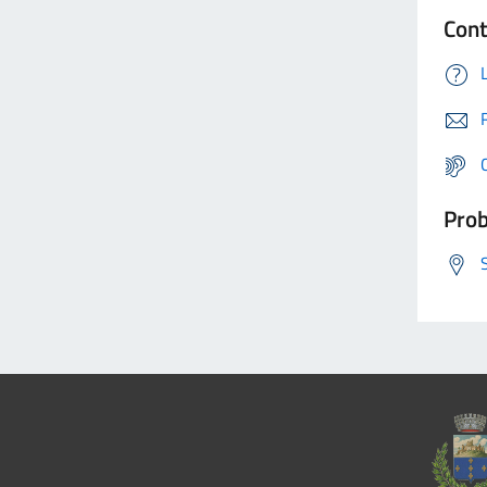
Cont
Prob