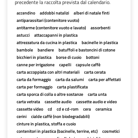
precedente la raccolta prevista dal calendario.
accendino
addobbi natalizi
alberi di natale finti
antiparassitari (contenitore vuoto)
antitarme (contenitore vuoto e lavato)
assorbenti
astucci
attaccapanni in plastica
attrezzatura da cucina in plastica
bacinelle in plastica
bambole
bandiere
batuffoli e bastoncini di cotone
bicchieri in plastica
borse di cuoio
bottoni
canne per irrigazione
capelli
capsule caffè
carta accoppiata con altri materiali
carta cerata
carta da formaggio
carta da salumi
carta per affettati
carta per formaggio
carta plastificata
carta sporca di colla o altre sostanze
carta unta
carta vetrata
cassette audio
cassette audio e video
cassette video
cd
cd e cd-rom
cera
ceramica
cerini
cialde caffè (non biodegradabili)
cinture in plastica, stoffa e cuoio
contenitori in plastica (bacinelle, terrine, etc)
cosmetici