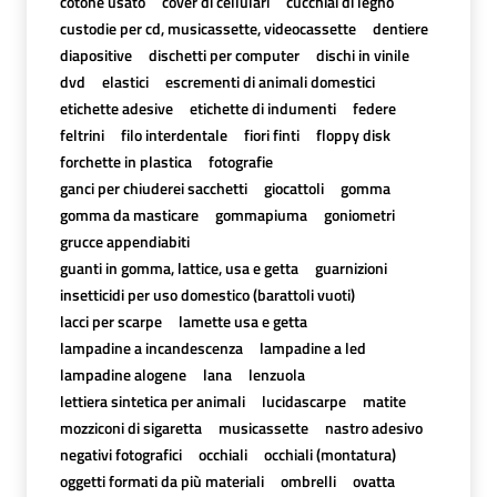
cotone usato
cover di cellulari
cucchiai di legno
custodie per cd, musicassette, videocassette
dentiere
diapositive
dischetti per computer
dischi in vinile
dvd
elastici
escrementi di animali domestici
etichette adesive
etichette di indumenti
federe
feltrini
filo interdentale
fiori finti
floppy disk
forchette in plastica
fotografie
ganci per chiuderei sacchetti
giocattoli
gomma
gomma da masticare
gommapiuma
goniometri
grucce appendiabiti
guanti in gomma, lattice, usa e getta
guarnizioni
insetticidi per uso domestico (barattoli vuoti)
lacci per scarpe
lamette usa e getta
lampadine a incandescenza
lampadine a led
lampadine alogene
lana
lenzuola
lettiera sintetica per animali
lucidascarpe
matite
mozziconi di sigaretta
musicassette
nastro adesivo
negativi fotografici
occhiali
occhiali (montatura)
oggetti formati da più materiali
ombrelli
ovatta