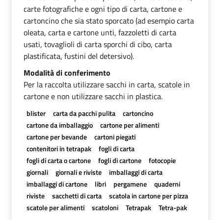
carte fotografiche e ogni tipo di carta, cartone e
cartoncino che sia stato sporcato (ad esempio carta
oleata, carta e cartone unti, fazzoletti di carta
usati, tovaglioli di carta sporchi di cibo, carta
plastificata, fustini del detersivo).
Modalità di conferimento
Per la raccolta utilizzare sacchi in carta, scatole in
cartone e non utilizzare sacchi in plastica.
blister
carta da pacchi pulita
cartoncino
cartone da imballaggio
cartone per alimenti
cartone per bevande
cartoni piegati
contenitori in tetrapak
fogli di carta
fogli di carta o cartone
fogli di cartone
fotocopie
giornali
giornali e riviste
imballaggi di carta
imballaggi di cartone
libri
pergamene
quaderni
riviste
sacchetti di carta
scatola in cartone per pizza
scatole per alimenti
scatoloni
Tetrapak
Tetra-pak