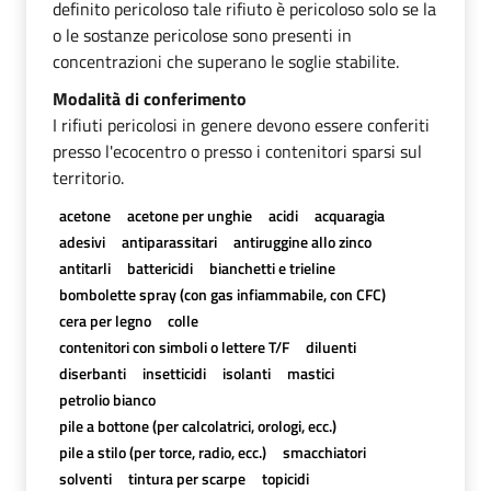
definito pericoloso tale rifiuto è pericoloso solo se la
o le sostanze pericolose sono presenti in
concentrazioni che superano le soglie stabilite.
Modalità di conferimento
I rifiuti pericolosi in genere devono essere conferiti
presso l'ecocentro o presso i contenitori sparsi sul
territorio.
acetone
acetone per unghie
acidi
acquaragia
adesivi
antiparassitari
antiruggine allo zinco
antitarli
battericidi
bianchetti e trieline
bombolette spray (con gas infiammabile, con CFC)
cera per legno
colle
contenitori con simboli o lettere T/F
diluenti
diserbanti
insetticidi
isolanti
mastici
petrolio bianco
pile a bottone (per calcolatrici, orologi, ecc.)
pile a stilo (per torce, radio, ecc.)
smacchiatori
solventi
tintura per scarpe
topicidi