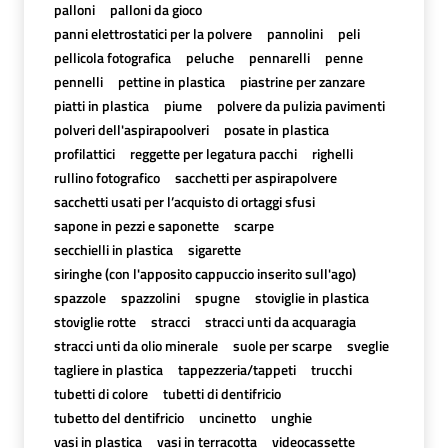
palloni
palloni da gioco
panni elettrostatici per la polvere
pannolini
peli
pellicola fotografica
peluche
pennarelli
penne
pennelli
pettine in plastica
piastrine per zanzare
piatti in plastica
piume
polvere da pulizia pavimenti
polveri dell'aspirapoolveri
posate in plastica
profilattici
reggette per legatura pacchi
righelli
rullino fotografico
sacchetti per aspirapolvere
sacchetti usati per l’acquisto di ortaggi sfusi
sapone in pezzi e saponette
scarpe
secchielli in plastica
sigarette
siringhe (con l'apposito cappuccio inserito sull'ago)
spazzole
spazzolini
spugne
stoviglie in plastica
stoviglie rotte
stracci
stracci unti da acquaragia
stracci unti da olio minerale
suole per scarpe
sveglie
tagliere in plastica
tappezzeria/tappeti
trucchi
tubetti di colore
tubetti di dentifricio
tubetto del dentifricio
uncinetto
unghie
vasi in plastica
vasi in terracotta
videocassette