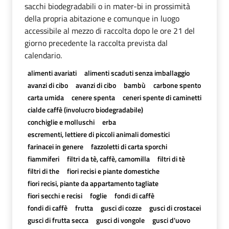
sacchi biodegradabili o in mater-bi in prossimità
della propria abitazione e comunque in luogo
accessibile al mezzo di raccolta dopo le ore 21 del
giorno precedente la raccolta prevista dal
calendario.
alimenti avariati
alimenti scaduti senza imballaggio
avanzi di cibo
avanzi di cibo
bambù
carbone spento
carta umida
cenere spenta
ceneri spente di caminetti
cialde caffè (involucro biodegradabile)
conchiglie e molluschi
erba
escrementi, lettiere di piccoli animali domestici
farinacei in genere
fazzoletti di carta sporchi
fiammiferi
filtri da tè, caffè, camomilla
filtri di tè
filtri di the
fiori recisi e piante domestiche
fiori recisi, piante da appartamento tagliate
fiori secchi e recisi
foglie
fondi di caffè
fondi di caffè
frutta
gusci di cozze
gusci di crostacei
gusci di frutta secca
gusci di vongole
gusci d'uovo