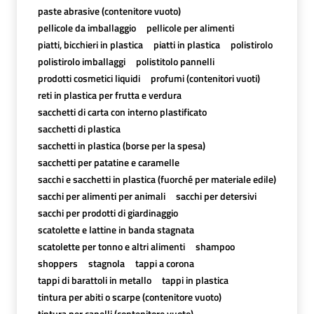
paste abrasive (contenitore vuoto)
pellicole da imballaggio
pellicole per alimenti
piatti, bicchieri in plastica
piatti in plastica
polistirolo
polistirolo imballaggi
polistitolo pannelli
prodotti cosmetici liquidi
profumi (contenitori vuoti)
reti in plastica per frutta e verdura
sacchetti di carta con interno plastificato
sacchetti di plastica
sacchetti in plastica (borse per la spesa)
sacchetti per patatine e caramelle
sacchi e sacchetti in plastica (fuorché per materiale edile)
sacchi per alimenti per animali
sacchi per detersivi
sacchi per prodotti di giardinaggio
scatolette e lattine in banda stagnata
scatolette per tonno e altri alimenti
shampoo
shoppers
stagnola
tappi a corona
tappi di barattoli in metallo
tappi in plastica
tintura per abiti o scarpe (contenitore vuoto)
tintura per capelli (contenitore vuoto)